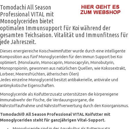
Tomodachi All Season
Professional VITAL mit
Monoglyceriden bietet
optimalen Immunsupport für Koi während der
gesamten Teichsaison. Vitalität und Immunfitness für
jede Jahreszeit.
Dieses energiereiche Koischwimmfutter wurde durch eine intelligente
Komposition aus fünf Monoglyceriden für den Immun Support bei Koi
optimiert. (Monolaurin, Monocaprin, Monocaprylin, Monobutyrin,
Monopropionin, gewonnen aus natürlichen Quellen, wie Kokosextrakt,
Lorbeer, Meeresfrüchten, ätherischen Ölen)
Jedes einzelne Monoglycerid besitzt antibakerielle, antivirale und
antimykotische Eigenschaften.
Monoglyceride als Koifutterzusatz unterstützen die körpereigene
Immunabwehr der Fische, die Verdauungsorgane, die
Nährstoffaufnahme und Nährstoffverwertung durch den Koiorganismus.
Tomodachi® All Season Professional VITAL Koifutter mit
Monoglyceriden steht für ganzjährigen Vital-Support.
Monoglyceride sind in der Aquakultur als Futterzusatz