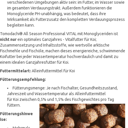
verschiedenen Umgebungen aktiv sein: im Futter, im Wasser sowie
im gesamten Verdauungstrakt. Außerdem funktionieren die
Monoglyceride PH-unabhängig, was bedeutet, dass ihre
Wirksamkeit als Futterzusatz den kompletten Verdauungsprozess
begleiten kann.
Tomodachi® All Season Professional VITAL mit Monoglyceriden ist
nicht nur
ein optimales Ganzjahres - Vitalfutter für Koi;
Zusammensetzung und Inhaltsstoffe, wie wertvolle arktische
Fischmehle und Fischöle, machen dieses energiereiche, schwimmende
Koifutter bei jeder Wassertemperatur hochverdaulich und damit zu
einem idealen Ganzjahresfutter für Koi.
Futtermittelart:
Alleinfuttermittel für Koi
Fütterungsempfehlung:
Fütterungsmenge: Je nach Fischalter, Gesundheitszustand,
Jahreszeit und Wassertemperatur als Alleinfuttermittel
für Koi zwischen 0,5% und 1,5% des Fischgewichtes
pro Tag
füttern.
Fütterungshinwe
ise: