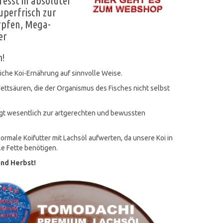
esst in absoluter
perfrisch zur
rpfen, Mega-
er
n!
iche Koi-Ernährung auf sinnvolle Weise.
Fettsäuren, die der Organismus des Fisches nicht selbst
ägt wesentlich zur artgerechten und bewussten
rmale Koifutter mit Lachsöl aufwerten, da unsere Koi in
e Fette benötigen.
 und Herbst!