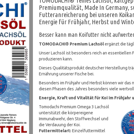
TOMODACHI® reines Lachsöl, kaltgepr
Premiumqualität, Made In Germany, su
Futteranreicherung bei unseren Koika
Energie für Frühjahr, Herbst und Wint
Besser kann man Koifutter nicht aufwerte
TOMODACHI® Premium Lachsöl
ergänzt die tägl
Unser Lachsöl ist besonders reich an essentiellen 
produzieren kann.
Dieses Qualitätsprodukt deutscher Herstellung tr
Ernährung unserer Fische bei.
Besonders im Frühjahr und Herbst können wir das no
diesen Phasen des Jahres besonders viele wertvoll
Energie, Kraft und Vitalität für Koi im Frühjahr
Tomodachi Premium Omega 3 Lachsöl
unterstützt die körpereigene
Immunabwehr, den Stoffwechsel und
die Verdauung der Koi.
Futtermittelart:
Einzelfuttermittel